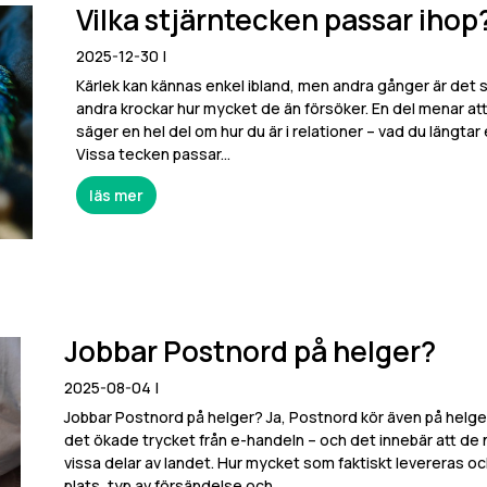
Vilka stjärntecken passar ihop
2025-12-30
|
Kärlek kan kännas enkel ibland, men andra gånger är det som
andra krockar hur mycket de än försöker. En del menar att 
säger en hel del om hur du är i relationer – vad du längtar e
Vissa tecken passar...
läs mer
Jobbar Postnord på helger?
2025-08-04
|
Jobbar Postnord på helger? Ja, Postnord kör även på helge
det ökade trycket från e-handeln – och det innebär att de nu
vissa delar av landet. Hur mycket som faktiskt levereras o
plats, typ av försändelse och...