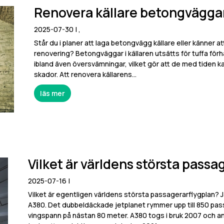
Renovera källare betongväggar
2025-07-30
| ,
Står du i planer att laga betongvägg källare eller känner at
renovering? Betongväggar i källaren utsätts för tuffa för
ibland även översvämningar, vilket gör att de med tiden ka
skador. Att renovera källarens...
läs mer
Vilket är världens största passa
2025-07-16
|
Vilket är egentligen världens största passagerarflygplan? J
A380. Det dubbeldäckade jetplanet rymmer upp till 850 pass
vingspann på nästan 80 meter. A380 togs i bruk 2007 och an