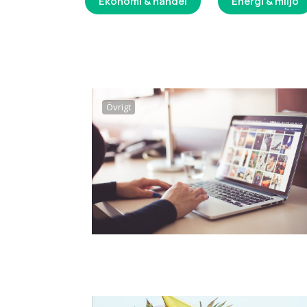
Ekonomi & handel
Energi & miljö
Övrigt