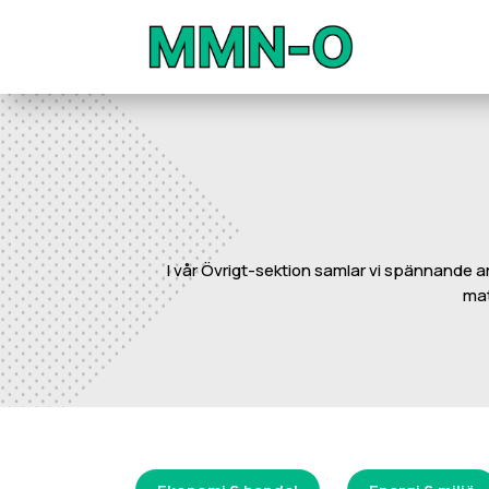
I vår Övrigt-sektion samlar vi spännande ar
mat