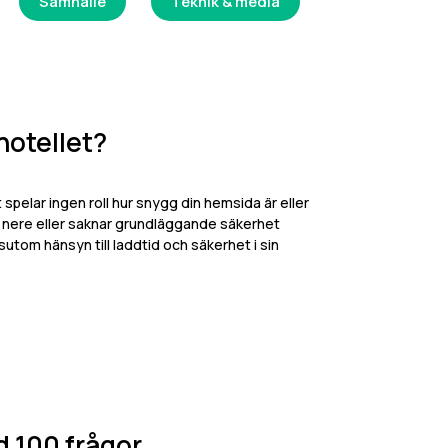
Samhälle
Teknik & media
hotellet?
 spelar ingen roll hur snygg din hemsida är eller
er nere eller saknar grundläggande säkerhet
tom hänsyn till laddtid och säkerhet i sin
d 100 frågor