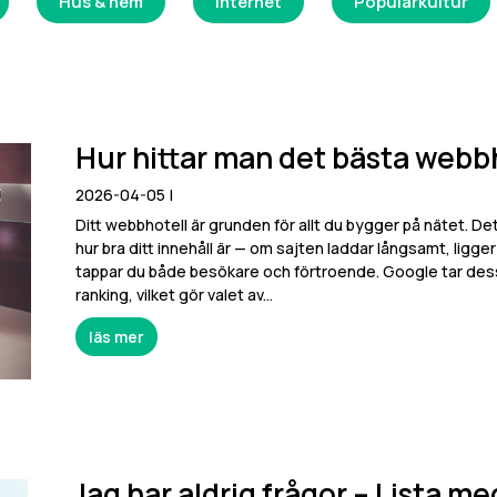
Hus & hem
Internet
Populärkultur
Hur hittar man det bästa webb
2026-04-05
|
Ditt webbhotell är grunden för allt du bygger på nätet. Det
hur bra ditt innehåll är — om sajten laddar långsamt, ligg
tappar du både besökare och förtroende. Google tar dessu
ranking, vilket gör valet av...
läs mer
Jag har aldrig frågor – Lista me