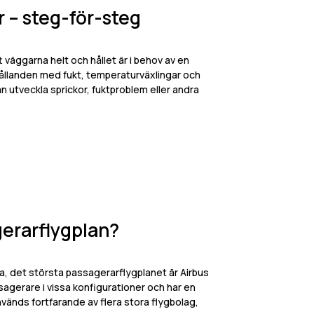
 – steg-för-steg
t väggarna helt och hållet är i behov av en
hållanden med fukt, temperaturväxlingar och
n utveckla sprickor, fuktproblem eller andra
gerarflygplan?
a, det största passagerarflygplanet är Airbus
agerare i vissa konfigurationer och har en
vänds fortfarande av flera stora flygbolag,