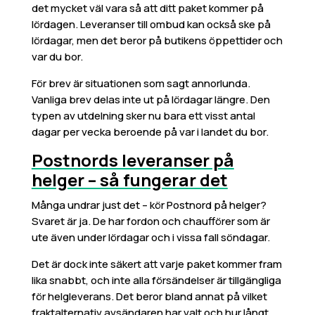
det mycket väl vara så att ditt paket kommer på
lördagen. Leveranser till ombud kan också ske på
lördagar, men det beror på butikens öppettider och
var du bor.
För brev är situationen som sagt annorlunda.
Vanliga brev delas inte ut på lördagar längre. Den
typen av utdelning sker nu bara ett visst antal
dagar per vecka beroende på var i landet du bor.
Postnords leveranser på
helger – så fungerar det
Många undrar just det – kör Postnord på helger?
Svaret är ja. De har fordon och chaufförer som är
ute även under lördagar och i vissa fall söndagar.
Det är dock inte säkert att varje paket kommer fram
lika snabbt, och inte alla försändelser är tillgängliga
för helgleverans. Det beror bland annat på vilket
fraktalternativ avsändaren har valt och hur långt