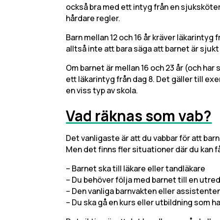
också bra med ett intyg från en sjuksköter
hårdare regler.
Barn mellan 12 och 16 år kräver läkarintyg 
alltså inte att bara säga att barnet är sjuk
Om barnet är mellan 16 och 23 år (och har 
ett läkarintyg från dag 8. Det gäller till e
en viss typ av skola.
Vad räknas som vab?
Det vanligaste är att du vabbar för att barn
Men det finns fler situationer där du kan f
– Barnet ska till läkare eller tandläkare
– Du behöver följa med barnet till en utre
– Den vanliga barnvakten eller assistenten
– Du ska gå en kurs eller utbildning som 