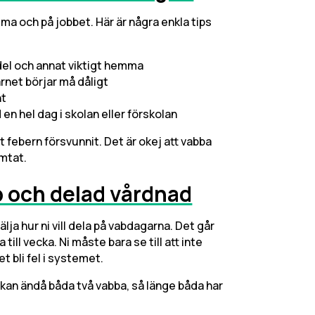
mma och på jobbet. Här är några enkla tips
del och annat viktigt hemma
arnet börjar må dåligt
nt
 en hel dag i skolan eller förskolan
t febern försvunnit. Det är okej att vabba
ämtat.
b och delad vårdnad
lja hur ni vill dela på vabdagarna. Det går
 till vecka. Ni måste bara se till att inte
 bli fel i systemet.
n kan ändå båda två vabba, så länge båda har