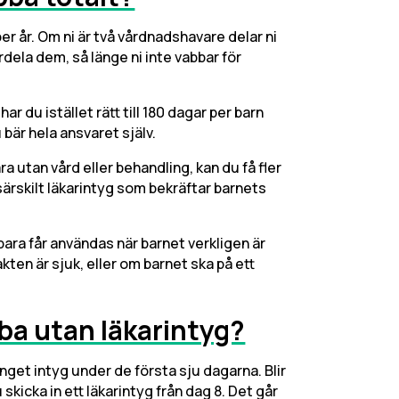
 per år. Om ni är två vårdnadshavare delar ni
fördela dem, så länge ni inte vabbar för
du istället rätt till 180 dagar per barn
 bär hela ansvaret själv.
 fara utan vård eller behandling, kan du få fler
 särskilt läkarintyg som bekräftar barnets
ara får användas när barnet verkligen är
akten är sjuk, eller om barnet ska på ett
ba utan läkarintyg?
inget intyg under de första sju dagarna. Blir
skicka in ett läkarintyg från dag 8. Det går