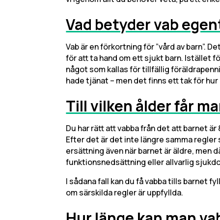
Vad betyder vab egen
Vab är en förkortning för ”vård av barn”. 
för att ta hand om ett sjukt barn. Istället 
något som kallas för tillfällig föräldrapen
hade tjänat – men det finns ett tak för hu
Till vilken ålder får 
Du har rätt att vabba från det att barnet är 
Efter det är det inte längre samma regler so
ersättning även när barnet är äldre, men då
funktionsnedsättning eller allvarlig sjukd
I sådana fall kan du få vabba tills barnet fyl
om särskilda regler är uppfyllda.
Hur länge kan man va