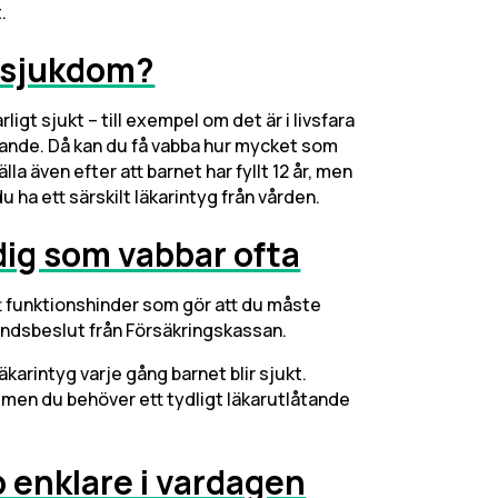
.
ig sjukdom?
rligt sjukt – till exempel om det är i livsfara
tande. Då kan du få vabba hur mycket som
lla även efter att barnet har fyllt 12 år, men
du ha ett särskilt läkarintyg från vården.
dig som vabbar ofta
tt funktionshinder som gör att du måste
andsbeslut från Försäkringskassan.
läkarintyg varje gång barnet blir sjukt.
r, men du behöver ett tydligt läkarutlåtande
b enklare i vardagen