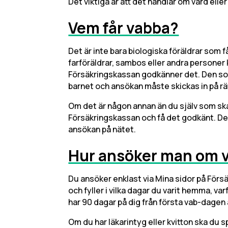
Det viktiga är att det handlar om vård eller 
Vem får vabba?
Det är inte bara biologiska föräldrar som f
farföräldrar, sambos eller andra personer
Försäkringskassan godkänner det. Den som 
barnet och ansökan måste skickas in på rät
Om det är någon annan än du själv som sk
Försäkringskassan och få det godkänt. Det r
ansökan på nätet.
Hur ansöker man om 
Du ansöker enklast via Mina sidor på Förs
och fyller i vilka dagar du varit hemma, va
har 90 dagar på dig från första vab-dagen 
Om du har läkarintyg eller kvitton ska du s