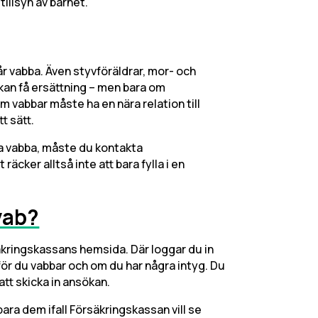
tillsyn av barnet.
år vabba. Även styvföräldrar, mor- och
 kan få ersättning – men bara om
vabbar måste ha en nära relation till
t sätt.
a vabba, måste du kontakta
äcker alltså inte att bara fylla i en
vab?
äkringskassans hemsida. Där loggar du in
rför du vabbar och om du har några intyg. Du
att skicka in ansökan.
para dem ifall Försäkringskassan vill se