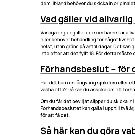
dem. Ibland behöver du skicka in originalet
Vad gäller vid allvarl
Vanliga regler gäller inte om barnet är allva
eller behöver behandling för något livsho
helst, utan gräns på antal dagar. Det kan gä
inte efter att det fyllt 18. För detta måste 
Förhandsbeslut – för 
Har ditt barn en långvarig sjukdom eller e
vabba ofta? Då kan du ansöka om ett förh
Om du får det beviljat slipper du skicka in 
Förhandsbeslutet kan gälla i upp till två å
för att få det.
Så här kan du göra va