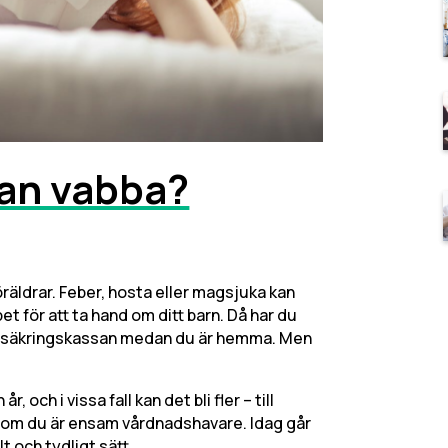
man vabba?
föräldrar. Feber, hosta eller magsjuka kan
 för att ta hand om ditt barn. Då har du
n Försäkringskassan medan du är hemma. Men
r, och i vissa fall kan det bli fler – till
er om du är ensam vårdnadshavare. Idag går
t och tydligt sätt.