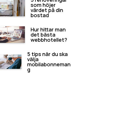
som höjer
värdet på din
bostad
Hur hittar man
det bästa
webbhotellet?
5 tips när du ska
välja
mobilabonneman
g