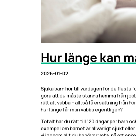
Hur länge kan 
2026-01-02
Sjuka barn hör till vardagen för de flesta 
göra att du måste stanna hemma från jobbet
rätt att vabba – alltså få ersättning frå
hur länge får man vabba egentligen?
Totalt har du rätt till 120 dagar per barn och å
exempel om barnet är allvarligt sjukt ell
vi igenom allt du behöver veta, på ett enkel