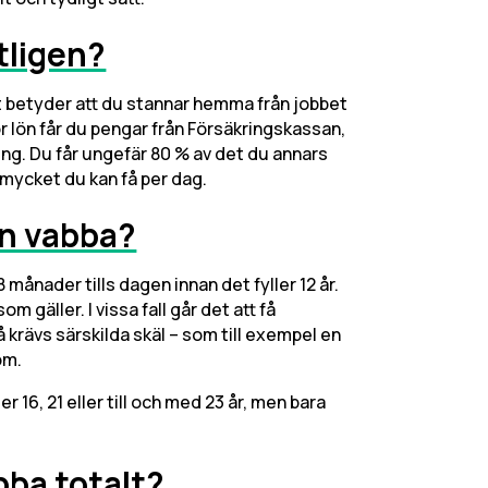
tligen?
Det betyder att du stannar hemma från jobbet
för lön får du pengar från Försäkringskassan,
ning. Du får ungefär 80 % av det du annars
r mycket du kan få per dag.
man vabba?
8 månader tills dagen innan det fyller 12 år.
m gäller. I vissa fall går det att få
 krävs särskilda skäl – som till exempel en
om.
ler 16, 21 eller till och med 23 år, men bara
bba totalt?