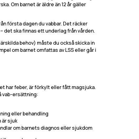
ska. Om barnet är äldre än 12 år gäller
från första dagen du vabbar. Det räcker
t – det ska finnas ett underlag från vården.
särskilda behov) måste du också skicka in
xempel om barnet omfattas av LSS eller går i
et har feber, är förkylt eller fått magsjuka.
å vab-ersättning:
dning eller behandling
 är sjuk
handlar om barnets diagnos eller sjukdom