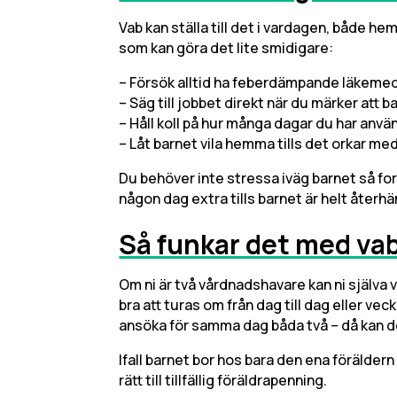
Vab kan ställa till det i vardagen, både he
som kan göra det lite smidigare:
– Försök alltid ha feberdämpande läkeme
– Säg till jobbet direkt när du märker att b
– Håll koll på hur många dagar du har anvä
– Låt barnet vila hemma tills det orkar med
Du behöver inte stressa iväg barnet så for
någon dag extra tills barnet är helt återh
Så funkar det med va
Om ni är två vårdnadshavare kan ni själva vä
bra att turas om från dag till dag eller vecka
ansöka för samma dag båda två – då kan det
Ifall barnet bor hos bara den ena förälder
rätt till tillfällig föräldrapenning.