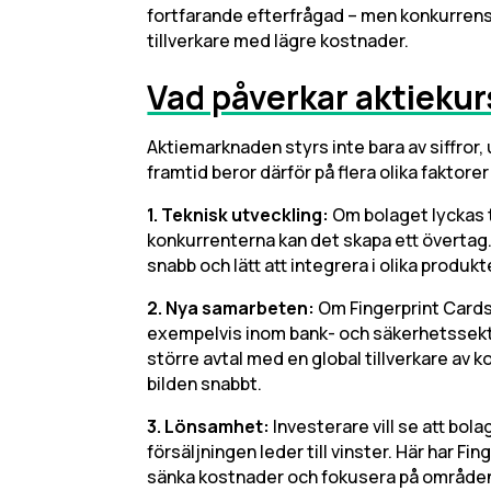
fortfarande efterfrågad – men konkurrense
tillverkare med lägre kostnader.
Vad påverkar aktieku
Aktiemarknaden styrs inte bara av siffror,
framtid beror därför på flera olika faktorer
1. Teknisk utveckling:
Om bolaget lyckas t
konkurrenterna kan det skapa ett övertag.
snabb och lätt att integrera i olika produkt
2. Nya samarbeten:
Om Fingerprint Cards k
exempelvis inom bank- och säkerhetssektorn
större avtal med en global tillverkare av k
bilden snabbt.
3. Lönsamhet:
Investerare vill se att bola
försäljningen leder till vinster. Här har Fi
sänka kostnader och fokusera på område