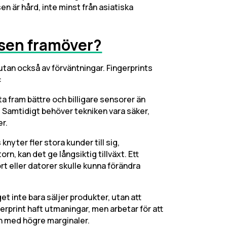
n är hård, inte minst från asiatiska
rsen framöver?
 utan också av förväntningar. Fingerprints
:
a fram bättre och billigare sensorer än
 Samtidigt behöver tekniken vara säker,
er.
nyter fler stora kunder till sig,
, kan det ge långsiktig tillväxt. Ett
ort eller datorer skulle kunna förändra
get inte bara säljer produkter, utan att
ngerprint haft utmaningar, men arbetar för att
n med högre marginaler.