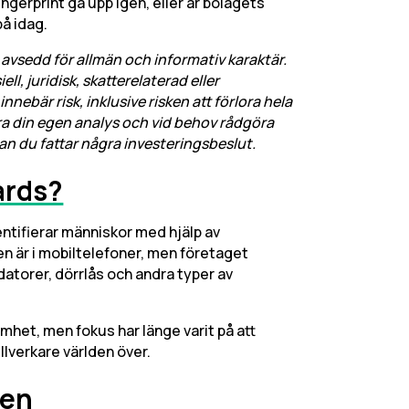
ngerprint gå upp igen, eller är bolagets
på idag.
avsedd för allmän och informativ karaktär.
ell, juridisk, skatterelaterad eller
nnebär risk, inklusive risken att förlora hela
öra din egen analys och vid behov rådgöra
nan du fattar några investeringsbeslut.
ards?
entifierar människor med hjälp av
n är i mobiltelefoner, men företaget
datorer, dörrlås och andra typer av
mhet, men fokus har länge varit på att
llverkare världen över.
ien