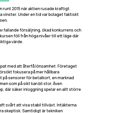
n runt 2015 när aktien rusade kraftigt.
 vinster. Under en tid var bolaget faktiskt
sen.
 av fallande försäljning, ökad konkurrens och
sen föll från höga nivåer till ett läge där
iktiga värde.
mpat med att återfå lönsamhet. Företaget
försökt fokusera på mer hållbara
t på sensorer för betalkort, en marknad
 men som på sikt kan bli stor. Även
pp, där säker inloggning spelar en allt större
 svårt att visa stabil tillväxt. Intäkterna
ra skeptisk. Samtidigt är tekniken