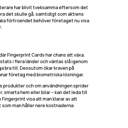
erare har blivit tveksamma eftersom det
bra det skulle gå, samtidigt som aktiens
lbaka förtroendet behöver företaget nu visa
r.
är Fingerprint Cards har chans att växa.
stats i flera länder och väntas slå igenom
ga bra till. Dessutom ökar kraven på
nnar företag med biometriska lösningar.
als produkter och om användningen sprider
, smarta hem eller bilar – kan det leda till
Fingerprint visa att man klarar av att
digt som man håller nere kostnaderna.