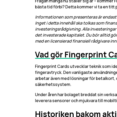
Frågan många nu ställer sig är – kommer Fi
bästa tid förbi? Detta kommer vi ta en titt 
Informationen som presenteras är endast 
Inget i detta innehåll ska tolkas som finansi
investeringsrådgivning. Alla investeringar i
det investerade kapitalet. Du bör alltid g
med en licensierad finansiell rådgivare in
Vad gör Fingerprint C
Fingerprint Cards utvecklar teknik som id
fingeravtryck. Den vanligaste användninge
arbetar även med lösningar för betalkort, 
säkerhetssystem.
Under åren har bolaget breddat sin verksa
leverera sensorer och mjukvara till mobilti
Historiken bakom akt