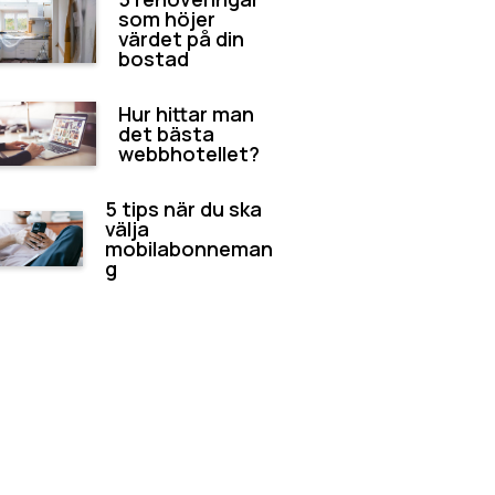
som höjer
värdet på din
bostad
Hur hittar man
det bästa
webbhotellet?
5 tips när du ska
välja
mobilabonneman
g