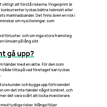
viktigt att förstå riskerna. Fingerprint är
konkurrenter lyckas bättre tekniskt eller
ts marknadsandel. Det finns även en risk i
r minskar om nya lösningar, som
 med förluster, och om inga stora framsteg
en lönsam på lång sikt.
nt gå upp?
som händer med en aktie. För den som
 både titta på vad företaget kan lyckas
.
n stora kunder och bygga upp förtroendet
Men om det inte händer något konkret, och
er det vara svårt att locka investerare.
 med tydliga risker. Många följer