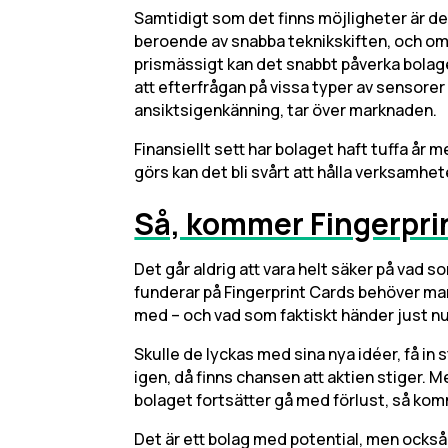
Samtidigt som det finns möjligheter är det 
beroende av snabba teknikskiften, och om 
prismässigt kan det snabbt påverka bolage
att efterfrågan på vissa typer av sensore
ansiktsigenkänning, tar över marknaden.
Finansiellt sett har bolaget haft tuffa år
görs kan det bli svårt att hålla verksamhet
Så, kommer Fingerpri
Det går aldrig att vara helt säker på vad 
funderar på Fingerprint Cards behöver man
med – och vad som faktiskt händer just nu
Skulle de lyckas med sina nya idéer, få i
igen, då finns chansen att aktien stiger. 
bolaget fortsätter gå med förlust, så komm
Det är ett bolag med potential, men också