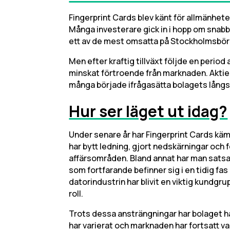
Fingerprint Cards blev känt för allmänhete
Många investerare gick in i hopp om snabba
ett av de mest omsatta på Stockholmsbör
Men efter kraftig tillväxt följde en period
minskat förtroende från marknaden. Aktiekur
många började ifrågasätta bolagets långs
Hur ser läget ut idag?
Under senare år har Fingerprint Cards kä
har bytt ledning, gjort nedskärningar och 
affärsområden. Bland annat har man satsa
som fortfarande befinner sig i en tidig fas
datorindustrin har blivit en viktig kundgru
roll.
Trots dessa ansträngningar har bolaget haft
har varierat och marknaden har fortsatt va