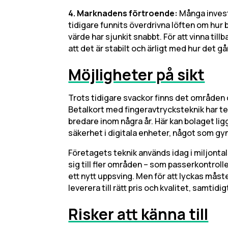
4. Marknadens förtroende:
Många invest
tidigare funnits överdrivna löften om hur 
värde har sjunkit snabbt. För att vinna til
att det är stabilt och ärligt med hur det gå
Möjligheter på sikt
Trots tidigare svackor finns det områden d
Betalkort med fingeravtrycksteknik har te
bredare inom några år. Här kan bolaget lig
säkerhet i digitala enheter, något som gy
Företagets teknik används idag i miljont
sig till fler områden – som passerkontroller
ett nytt uppsving. Men för att lyckas måste 
leverera till rätt pris och kvalitet, samti
Risker att känna till