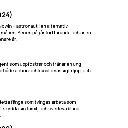
024)
ldwin – astronaut i en alternativ
å månen. Serien pågår fortfarande och är en
nare år.
-agent som uppfostrar och tränar en ung
landar både action och känslomässigt djup, och
re detta fånge som tvingas arbeta som
tt skydda sin familj och överleva bland
.