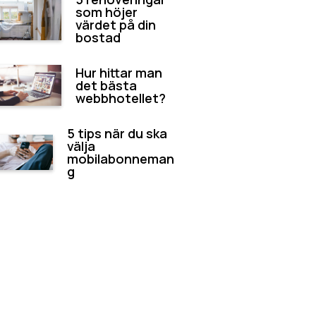
som höjer
värdet på din
bostad
Hur hittar man
det bästa
webbhotellet?
5 tips när du ska
välja
mobilabonneman
g