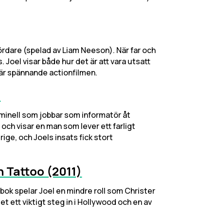
ördare (spelad av Liam Neeson). När far och
 Joel visar både hur det är att vara utsatt
här spännande actionfilmen.
)
iminell som jobbar som informatör åt
a och visar en man som lever ett farligt
rige, och Joels insats fick stort
n Tattoo (2011)
 bok spelar Joel en mindre roll som Christer
et ett viktigt steg in i Hollywood och en av