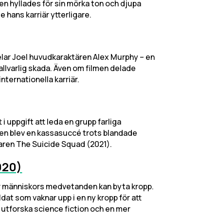
ien hyllades för sin mörka ton och djupa
e hans karriär ytterligare.
spelar Joel huvudkaraktären Alex Murphy – en
 allvarlig skada. Även om filmen delade
internationella karriär.
 i uppgift att leda en grupp farliga
men blev en kassasuccé trots blandade
jaren The Suicide Squad (2021).
020)
där människors medvetanden kan byta kropp.
dat som vaknar upp i en ny kropp för att
 utforska science fiction och en mer