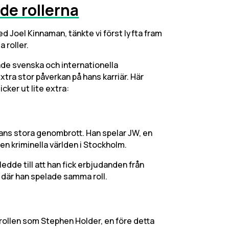
de rollerna
med Joel Kinnaman, tänkte vi först lyfta fram
 roller.
både svenska och internationella
xtra stor påverkan på hans karriär. Här
cker ut lite extra:
mans stora genombrott. Han spelar JW, en
den kriminella världen i Stockholm.
dde till att han fick erbjudanden från
e där han spelade samma roll.
 rollen som Stephen Holder, en före detta