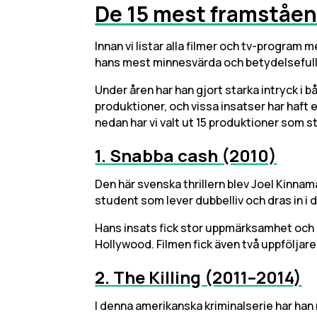
De 15 mest framståen
Innan vi listar alla filmer och tv-program 
hans mest minnesvärda och betydelsefulla
Under åren har han gjort starka intryck i 
produktioner, och vissa insatser har haft e
nedan har vi valt ut 15 produktioner som sti
1. Snabba cash (2010)
Den här svenska thrillern blev Joel Kinna
student som lever dubbelliv och dras in i 
Hans insats fick stor uppmärksamhet och le
Hollywood. Filmen fick även två uppföljar
2. The Killing (2011–2014)
I denna amerikanska kriminalserie har han