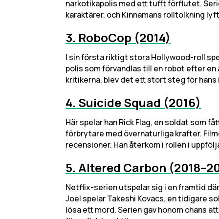
narkotikapolis med ett tufft förflutet. Ser
karaktärer, och Kinnamans rolltolkning lyft
3. RoboCop (2014)
I sin första riktigt stora Hollywood-roll 
polis som förvandlas till en robot efter en
kritikerna, blev det ett stort steg för hans 
4. Suicide Squad (2016)
Här spelar han Rick Flag, en soldat som fått
förbrytare med övernaturliga krafter. Fil
recensioner. Han återkom i rollen i uppföl
5. Altered Carbon (2018–2
Netflix-serien utspelar sig i en framtid 
Joel spelar Takeshi Kovacs, en tidigare sol
lösa ett mord. Serien gav honom chans att