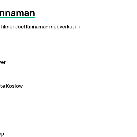
Kinnaman
a filmer Joel Kinnaman medverkat i, i
ver
ete Koslow
op