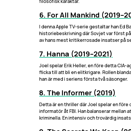
filosofisk karaktär.
6. For All Mankind (2019–2
I denna Apple TV-serie gestaltar han Ed Ba
historiebeskrivning där Sovjet var först p
av hans mest kritikerrosade insatser på se
7. Hanna (2019–2021)
Joel spelar Erik Heller, en före detta CIA
flicka till att bli en elitkrigare. Rollen b
han är med i seriens första två säsonger.
8. The Informer (2019)
Detta är en thriller där Joel spelar en fö
informatör åt FBI. Han balanserar mellan a
kriminella. En intensiv och trovärdig insats