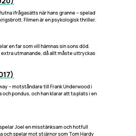
020)
lutna ifrågasätts när hans granne – spelad
gsbrott. Filmen är en psykologisk thriller.
elar en far som vill hämnas sin sons död.
oll extra utmanande, då allt måste uttryckas
017)
onway – motståndare till Frank Underwood i
och pondus, och han klarar att ta plats i en
t spelar Joel en misstänksam och hotfull
sida och spelar mot stjärnor som Tom Hardy