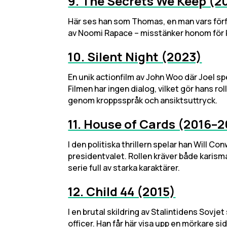
9. The Secrets We Keep (2
Här ses han som Thomas, en man vars förf
av Noomi Rapace – misstänker honom för kri
10. Silent Night (2023)
En unik actionfilm av John Woo där Joel sp
Filmen har ingen dialog, vilket gör hans r
genom kroppsspråk och ansiktsuttryck.
11. House of Cards (2016–2
I den politiska thrillern spelar han Will C
presidentvalet. Rollen kräver både karisma 
serie full av starka karaktärer.
12. Child 44 (2015)
I en brutal skildring av Stalintidens Sovje
officer. Han får här visa upp en mörkare 